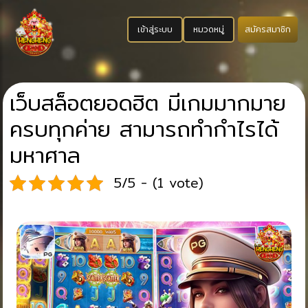
เข้าสู่ระบบ
หมวดหมู่
สมัครสมาชิก
เว็บสล็อตยอดฮิต มีเกมมากมาย
ครบทุกค่าย สามารถทำกำไรได้
มหาศาล
5/5 - (1 vote)