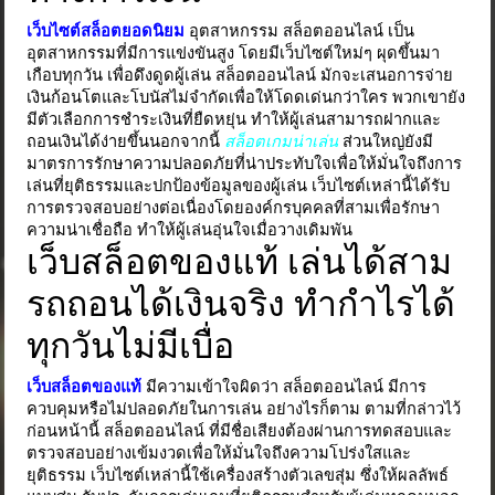
เว็บไซต์สล็อตยอดนิยม
อุตสาหกรรม สล็อตออนไลน์ เป็น
อุตสาหกรรมที่มีการแข่งขันสูง โดยมีเว็บไซต์ใหม่ๆ ผุดขึ้นมา
เกือบทุกวัน เพื่อดึงดูดผู้เล่น สล็อตออนไลน์ มักจะเสนอการจ่าย
เงินก้อนโตและโบนัสไม่จำกัดเพื่อให้โดดเด่นกว่าใคร พวกเขายัง
มีตัวเลือกการชำระเงินที่ยืดหยุ่น ทำให้ผู้เล่นสามารถฝากและ
ถอนเงินได้ง่ายขึ้นนอกจากนี้
สล็อตเกมน่าเล่น
ส่วนใหญ่ยังมี
มาตรการรักษาความปลอดภัยที่น่าประทับใจเพื่อให้มั่นใจถึงการ
เล่นที่ยุติธรรมและปกป้องข้อมูลของผู้เล่น เว็บไซต์เหล่านี้ได้รับ
การตรวจสอบอย่างต่อเนื่องโดยองค์กรบุคคลที่สามเพื่อรักษา
ความน่าเชื่อถือ ทำให้ผู้เล่นอุ่นใจเมื่อวางเดิมพัน
เว็บสล็อตของแท้ เล่นได้สาม
รถถอนได้เงินจริง ทำกำไรได้
ทุกวันไม่มีเบื่อ
เว็บสล็อตของแท้
มีความเข้าใจผิดว่า สล็อตออนไลน์ มีการ
ควบคุมหรือไม่ปลอดภัยในการเล่น อย่างไรก็ตาม ตามที่กล่าวไว้
ก่อนหน้านี้ สล็อตออนไลน์ ที่มีชื่อเสียงต้องผ่านการทดสอบและ
ตรวจสอบอย่างเข้มงวดเพื่อให้มั่นใจถึงความโปร่งใสและ
ยุติธรรม เว็บไซต์เหล่านี้ใช้เครื่องสร้างตัวเลขสุ่ม ซึ่งให้ผลลัพธ์