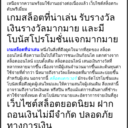
เหนือจากความพร้อมใช้งานอย่างต่อเนื่องแล้ว เว็บไซต์สล็อตระ
ดับพรีเมี่ยม
เกมสล็อตที่น่าเล่น รับรางวัล
เงินรางวัลมากมาย และมี
โบนัสโปรโมชั่นแจกมากมาย
เกมสล็อตที่น่าเล่น
หนึ่งในสิ่งที่ดึงดูดใจมากที่สุดของ สล็อต
ออนไลน์ คือความเป็นไปได้ในการชนะเงินก้อนโต แตกต่างจาก
สล็อตออนไลน์ แบบดั้งเดิม สล็อตออนไลน์ เสนอเงินรางวัลที่
หลากหลายมากขึ้น เนื่องจากมีผู้เล่นจำนวนมากขึ้นและต้นทุนค่า
ใช้จ่ายที่ต่ำกว่า นี่หมายถึงรางวัลแจ็คพอตที่มากขึ้นและบ่อยขึ้น
สำหรับผู้เล่น
นอกจากนี้
สล็อตแตกเวอร์
มักจะจัดโปรโมชั่นและ
โบนัสเพื่อดึงดูดผู้เล่นใหม่และให้ความสนใจผู้เล่นเดิม สิ่งเหล่านี้
อาจรวมถึงรางวัลเงินสด ฟรีสปิน หรือแม้แต่การเดินทางที่ชำระ
ค่าใช้จ่ายทั้งหมด ด้วยโบนัสมากมายและอัตราการจ่ายเงินที่สูง
เว็บไซต์สล็อตยอดนิยม ฝาก
ถอนเงินไม่มีจำกัด ปลอดภัย
ทางการเงิน