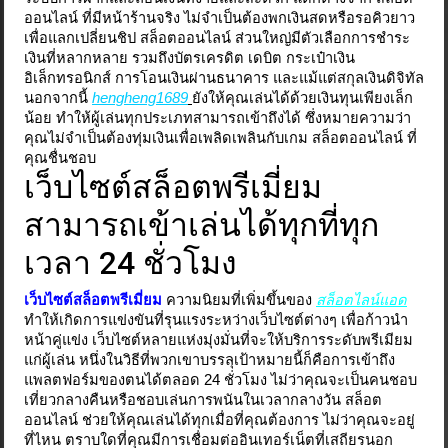
ออนไลน์ ที่มีหน้าร้านจริง ไม่จำเป็นต้องพกเงินสดหรือรอคิวยาว
เพื่อแลกเปลี่ยนชิป สล็อตออนไลน์ ส่วนใหญ่มีตัวเลือกการชำระ
เงินที่หลากหลาย รวมถึงบัตรเครดิต เดบิต กระเป๋าเงิน
อิเล็กทรอนิกส์ การโอนเงินผ่านธนาคาร และแม้แต่สกุลเงินดิจิทัล
นอกจากนี้
hengheng1689
ยังให้คุณเล่นได้ด้วยเงินทุนเพียงเล็ก
น้อย ทำให้ผู้เล่นทุกประเภทสามารถเข้าถึงได้ ซึ่งหมายความว่า
คุณไม่จำเป็นต้องทุ่มเงินเพื่อเพลิดเพลินกับเกม สล็อตออนไลน์ ที่
คุณชื่นชอบ
เว็บไซต์สล็อตพรีเมี่ยม
สามารถเข้าเล่นได้ทุกที่ทุก
เวลา 24 ชั่วโมง
เว็บไซต์สล็อตพรีเมี่ยม
ความนิยมที่เพิ่มขึ้นของ
สล็อตไลน์แอด
ทำให้เกิดการแข่งขันที่รุนแรงระหว่างเว็บไซต์ต่างๆ เพื่อก้าวนำ
หน้าคู่แข่ง เว็บไซต์หลายแห่งมุ่งมั่นที่จะให้บริการระดับพรีเมียม
แก่ผู้เล่น หนึ่งในวิธีที่พวกเขาบรรลุเป้าหมายนี้ก็คือการเข้าถึง
แพลตฟอร์มของตนได้ตลอด 24 ชั่วโมง ไม่ว่าคุณจะเป็นคนชอบ
เที่ยวกลางคืนหรือชอบเล่นการพนันในเวลากลางวัน สล็อต
ออนไลน์ ช่วยให้คุณเล่นได้ทุกเมื่อที่คุณต้องการ ไม่ว่าคุณจะอยู่
ที่ไหน ตราบใดที่คุณมีการเชื่อมต่ออินเทอร์เน็ตที่เสถียรนอก