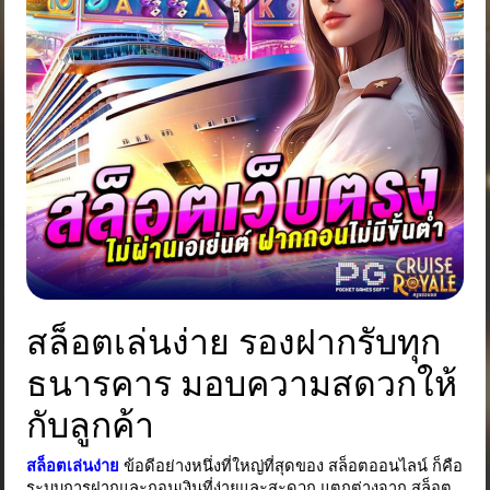
สล็อตเล่นง่าย รองฝากรับทุก
ธนารคาร มอบความสดวกให้
กับลูกค้า
สล็อตเล่นง่าย
ข้อดีอย่างหนึ่งที่ใหญ่ที่สุดของ สล็อตออนไลน์ ก็คือ
ระบบการฝากและถอนเงินที่ง่ายและสะดวก แตกต่างจาก สล็อต