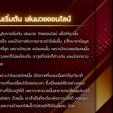
อนเริ่มต้น เล่นมวยออนไลน์
ในการเริ่มต้น เล่นมวย ไทยออนไลน์ เพื่อให้เรานั้น
ร็จ และมีโอกาสในการหารายได้เพิ่มขึ้น 1.ศึกษาหาข้อมูล
ที่สุด เพราะนักมวย แต่ละคนนั้น เพราะนักมวยแต่ละคนนั้น
งช่วงชกก็ไม่เหมือนกัน อาวุธที่ถนัดก็ต่างกัน และนักชกบาง
วย
พราะว่าในมวยไทยนั้น มีโอกาศที่จะชนะน็อคได้ทุกวินาที
ารถที่จะเปลี่ยนได้ตลอดเวลา ซึ่งเป็นเสน่ห์อีกอย่างของ
างที่ต้องดูให้ดี เพราะราคามวยนั้นสามารถเปลี่ยนแปลงได้
่อยก ด้วยนั้น เราจำเป็นที่จะต้องพิจราณาให้ดี ควรดูรา
าบทความด้านบทใส่แล้้วไม่สวยให้ใช้อันนี้แทน ด้วย