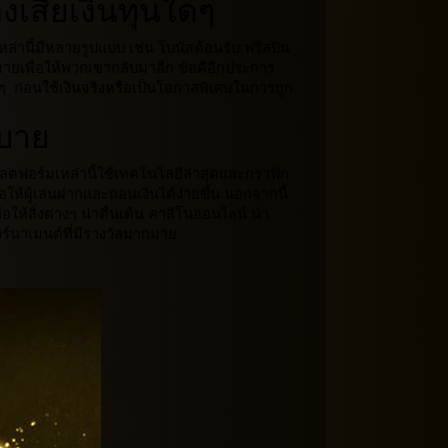
องเสียเงินทุนใดๆ
ล่านี้มีหลายรูปแบบ เช่น โบนัสต้อนรับ ฟรีสปิน
มายเพื่อให้พวกเขากลับมาอีก ข้อดีอีกประการ
งๆ
ก่อนใช้เงินจริงหรือเป็นโอกาสพิเศษในการถูก
บาย
 แพลตฟอร์มเหล่านี้ใช้เทคโนโลยีล่าสุดและกราฟิก
ให้ผู้เล่นฝากและถอนเงินได้ง่ายขึ้น นอกจากนี้
อให้สิ่งต่างๆ น่าตื่นเต้น คาสิโนออนไลน์ นำ
ัวร์นาเมนต์ที่มีรางวัลมากมาย