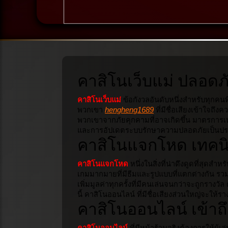
คาสิโนเว็บแม่ ปลอดภัย
คาสิโนเว็บแม่
 ข้อกังวลอันดับหนึ่งสำหรับทุก
พวกเขา 
hengheng1689
 ที่มีชื่อเสียงเข้าใจ
พวกเขาจากภัยคุกคามที่อาจเกิดขึ้น มาตรการเหล
และการอัปเดตระบบรักษาความปลอดภัยเป็นป
คาสิโนแจกโหด เทคนิ
คาสิโนแจกโหด
 หนึ่งในสิ่งที่น่าดึงดูดที่สุดสำหรับ
เกมมากมายที่มีธีมและรูปแบบที่แตกต่างกัน รว
เพิ่มมูลค่าทุกครั้งที่มีคนเล่นจนกว่าจะถูกราง
นี้ คาสิโนออนไลน์ ที่มีชื่อเสียงส่วนใหญ่จะให้
คาสิโนออนไลน์ เข้าถ