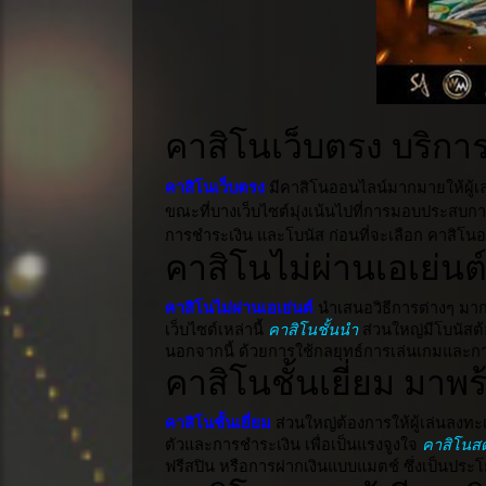
คาสิโนเว็บตรง บริกา
คาสิโนเว็บตรง
มีคาสิโนออนไลน์มากมายให้ผู้เ
ขณะที่บางเว็บไซต์มุ่งเน้นไปที่การมอบประสบก
การชำระเงิน และโบนัส ก่อนที่จะเลือก คาสิโน
คาสิโนไม่ผ่านเอเย่นต
คาสิโนไม่ผ่านเอเย่นต์
นำเสนอวิธีการต่างๆ มากม
เว็บไซต์เหล่านี้
คาสิโนชั้นนำ
ส่วนใหญ่มีโบนัสต้
นอกจากนี้ ด้วยการใช้กลยุทธ์การเล่นเกมและกา
คาสิโนชั้นเยี่ยม มา
คาสิโนชั้นเยี่ยม
ส่วนใหญ่ต้องการให้ผู้เล่นลงท
ตัวและการชำระเงิน เพื่อเป็นแรงจูงใจ
คาสิโนส
ฟรีสปิน หรือการฝากเงินแบบแมตช์ ซึ่งเป็นประโ