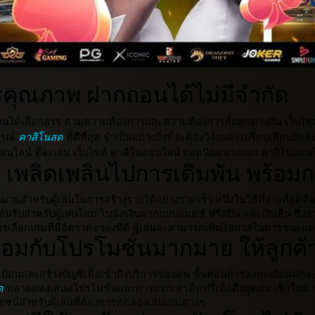
รคุณภาพ ฝากถอนได้ไม่มีจำกัด
ล่นได้เลือกสรร ตามความต้องการและความต้องการที่แตกต่างกัน เว็บไ
ารณ์
คาสิโนสด
ที่ดีที่สุด จำเป็นอย่างยิ่งที่จะต้องวิจัยและเปรียบเทียบปัจ
ออนไลน์ ที่จะเล่น เว็บไซต์ คาสิโนออนไลน์ ยอดนิยมบางแห่ง คาสิโนออ
์ เพลิดเพลินไปการเดิมพัน พร้อมก
ายสำหรับผู้เล่นในการสร้างรายได้อย่างรวดเร็ว หนึ่งในวิธีที่ง่ายที่สุ
อนรับสำหรับผู้เล่นใหม่ โบนัสเงินฝากแบบแมตช์ ฟรีสปิน และเงินคืน ซึ่งสา
รเลือกเกมที่มีอัตราต่อรองที่ดี ผู้เล่นจะสามารถเพิ่มโอกาสในการชนะแ
พร้อมกับโปรโมชั่นมากมาย ให้ลูกค
ะเบียนและสร้างบัญชีเพื่อเข้าถึงบริการของตน ขั้นตอนการลงทะเบียนมัก
ด
หลายแห่งเสนอโปรโมชั่นและการแจกเครดิตฟรีเพื่อดึงดูดสมาชิกใหม่ ข
ยชน์สำหรับผู้เล่นที่ต้องการทดลองเล่นเกมต่างๆ