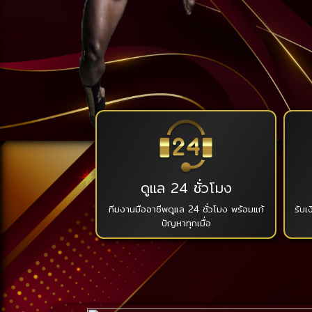
ดูแล 24 ชั่วโมง
ทีมงานมืออาชีพดูแล 24 ชั่วโมง พร้อมแก้
รับเ
ปัญหาทุกเมื่อ